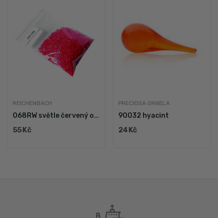
REICHENBACH
PRECIOSA ORNELA
068RW světle červený opál
90032 hyacint
55 Kč
24 Kč