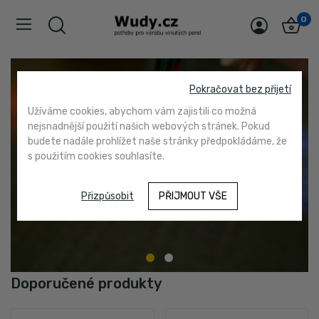
0
Pokračovat bez přijetí
Zajímá vás práce se živým
Užíváme cookies, abychom vám zajistili co možná
sklem?
Vítejte! Nakupujete poprvé?
nejsnadnější použití našich webových stránek. Pokud
Můžete navšívit moji letní dílnu.
Můžete se registrovat.
budete nadále prohlížet naše stránky předpokládáme, že
s použitím cookies souhlasíte.
Při příští návštěvě se stačí přihlásit.
VÍCE INFORMACÍ
Přizpůsobit
PŘIJMOUT VŠE
REGISTROVAT
Doporučené produkty