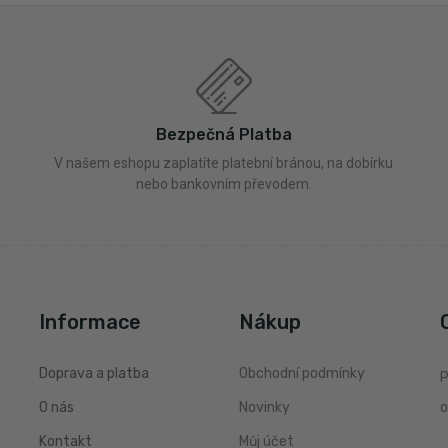
Bezpečná Platba
V našem eshopu zaplatíte platební bránou, na dobírku
nebo bankovním převodem.
Informace
Nákup
Doprava a platba
Obchodní podmínky
P
O nás
Novinky
o
Kontakt
Můj účet