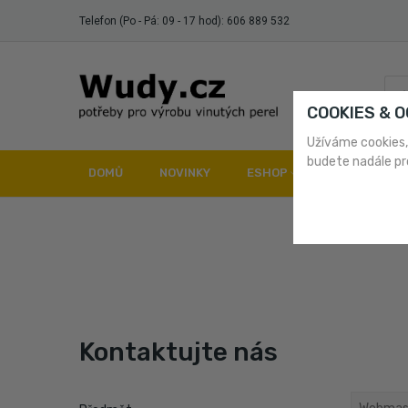
Telefon (Po - Pá: 09 - 17 hod):
606 889 532
COOKIES & 
Užíváme cookies,
budete nadále pr
DOMŮ
NOVINKY
ESHOP
DOPRAVA A 
Kontaktujte nás