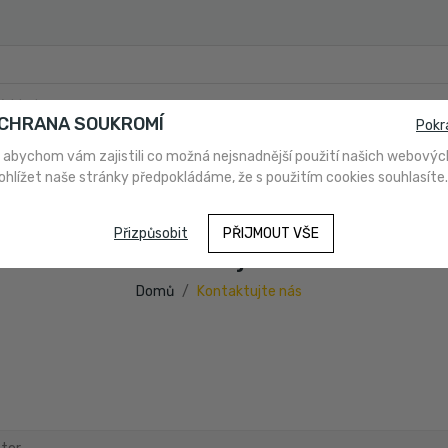
OCHRANA SOUKROMÍ
Pokr
 abychom vám zajistili co možná nejsnadnější použití našich webovýc
ohlížet naše stránky předpokládáme, že s použitím cookies souhlasíte.
PLATBA
O NÁS
NAKUPUJETE POPRVÉ?
NÁVODY A PO
Přizpůsobit
PŘIJMOUT VŠE
Kontaktujte nás
Domů
Kontaktujte nás