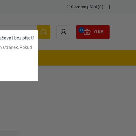
Seznam přání
0
0
0 Kč
ačovat bez přijetí
h stránek. Pokud
STUPY