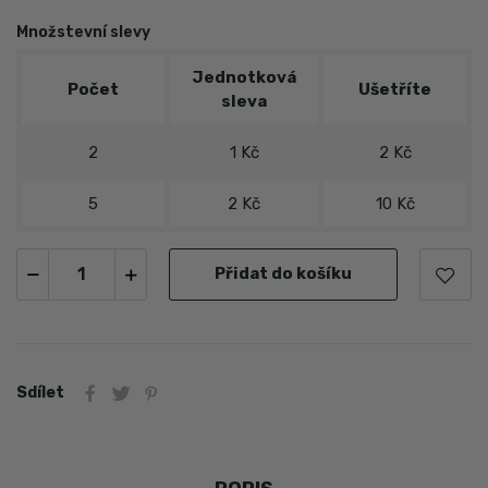
Množstevní slevy
Jednotková
Počet
Ušetříte
sleva
2
1 Kč
2 Kč
5
2 Kč
10 Kč
Přidat do košíku
Sdílet