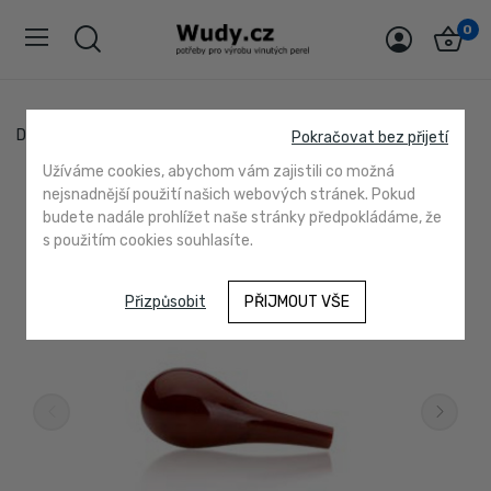
0
Domů
13632 hnědá
Pokračovat bez přijetí
Užíváme cookies, abychom vám zajistili co možná
nejsnadnější použití našich webových stránek. Pokud
budete nadále prohlížet naše stránky předpokládáme, že
s použitím cookies souhlasíte.
Přizpůsobit
PŘIJMOUT VŠE