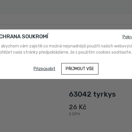
OCHRANA SOUKROMÍ
Pokr
 abychom vám zajistili co možná nejsnadnější použití našich webovýc
ohlížet naše stránky předpokládáme, že s použitím cookies souhlasíte.
PLATBA
O NÁS
NAKUPUJETE POPRVÉ?
NÁVODY A PO
Přizpůsobit
PŘIJMOUT VŠE
63042 tyrkys
26 Kč
S DPH