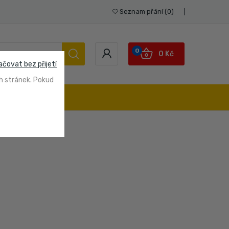
Seznam přání
0
0
0 Kč
ačovat bez přijetí
h stránek. Pokud
STUPY