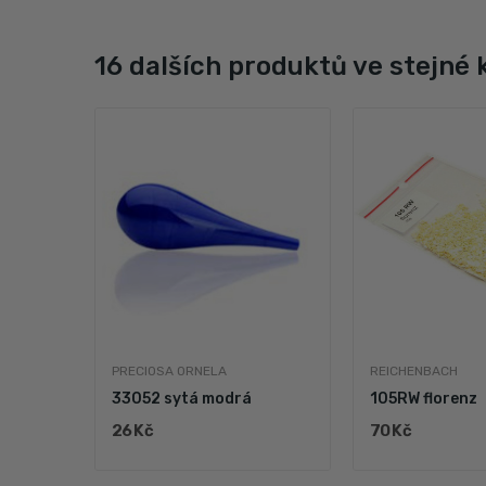
16 dalších produktů ve stejné 
PRECIOSA ORNELA
REICHENBACH
33052 sytá modrá
105RW florenz
26 Kč
70 Kč