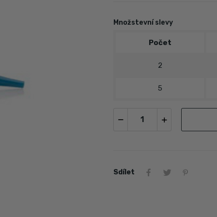
Množstevní slevy
Počet
2
5
Sdílet