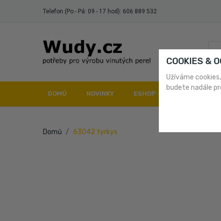
Telefon (Po - Pá: 09 - 17 hod):
606 889 532
COOKIES & 
Užíváme cookies,
budete nadále pr
DOMŮ
NOVINKY
ESHOP
DOPRAVA A 
Domů
63042 tyrkys