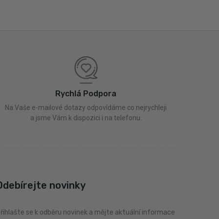
Rychlá Podpora
Na Vaše e-mailové dotazy odpovídáme co nejrychleji
a jsme Vám k dispozici i na telefonu.
Odebírejte novinky
řihlašte se k odběru novinek a mějte aktuální informace