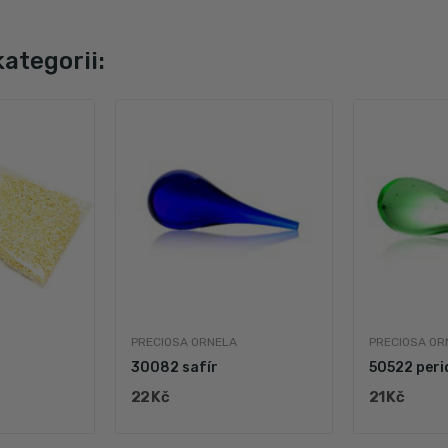
kategorii:
PRECIOSA ORNELA
PRECIOSA OR
30082 safír
50522 peri
22 Kč
21 Kč