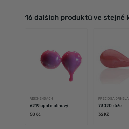
16 dalších produktů ve stejné 
REICHENBACH
PRECIOSA ORNELA
růže
6219 opál malinový
73020 růže
50 Kč
32 Kč