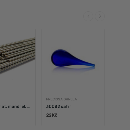
PRECIOSA ORNELA
PRECIOS
nerezový drát, mandrel, pro navíjení perel...
30082 safír
80022 
22 Kč
24 Kč