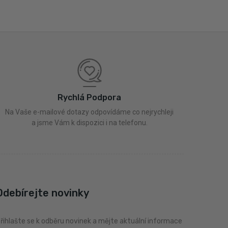
Rychlá Podpora
Na Vaše e-mailové dotazy odpovídáme co nejrychleji
a jsme Vám k dispozici i na telefonu.
Odebírejte novinky
řihlašte se k odběru novinek a mějte aktuální informace