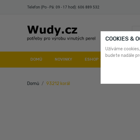
Telefon (Po - Pá: 09 - 17 hod):
606 889 532
COOKIES & 
Užíváme cookies,
budete nadále pr
DOMŮ
NOVINKY
ESHOP
DOPRAVA A 
Domů
93212 korál