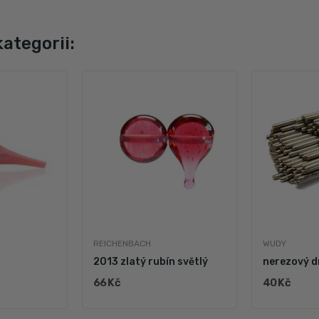
kategorii:
REICHENBACH
WUDY
2013 zlatý rubín světlý
66 Kč
40 Kč