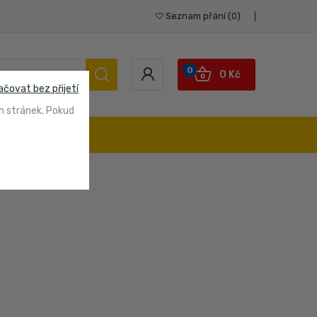
Seznam přání
0
0
0 Kč
ačovat bez přijetí
h stránek. Pokud
STUPY