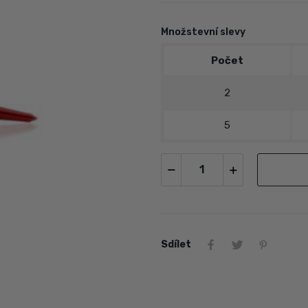
Množstevní slevy
Počet
2
5
Sdílet