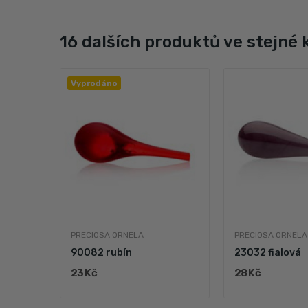
16 dalších produktů ve stejné 
Vyprodáno
PRECIOSA ORNELA
PRECIOSA ORNELA
90082 rubín
23032 fialová
23 Kč
28 Kč