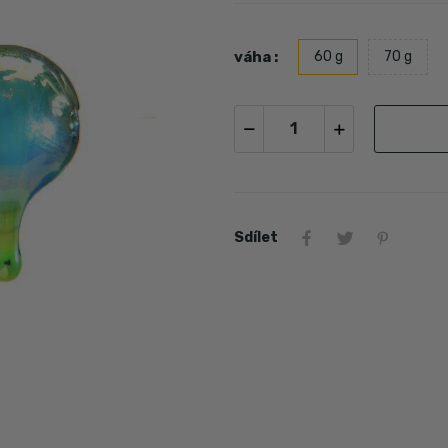
váha :
60 g
70 g
Sdílet