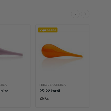
Vyprodáno
Vyprod
NELA
PRECIOSA ORNELA
WUDY
 růže
93122 korál
26 Kč
50 Kč