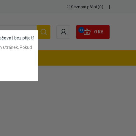
Seznam přání
0
0
0 Kč
ačovat bez přijetí
h stránek. Pokud
STUPY