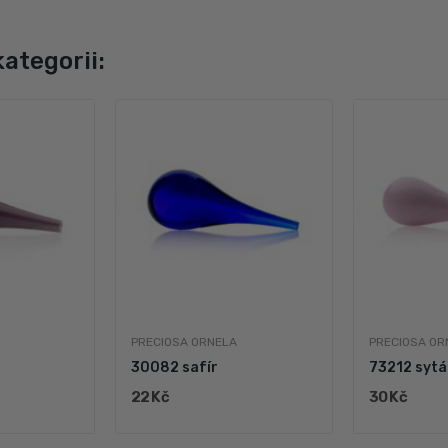
kategorii:
PRECIOSA ORNELA
PRECIOSA OR
30082 safír
73212 sytá
22 Kč
30 Kč