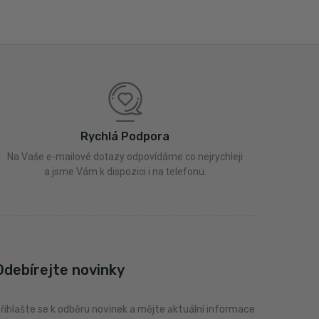
Rychlá Podpora
Na Vaše e-mailové dotazy odpovídáme co nejrychleji
a jsme Vám k dispozici i na telefonu.
Odebírejte novinky
řihlašte se k odběru novinek a mějte aktuální informace