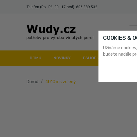
Telefon (Po - Pá: 09 - 17 hod):
606 889 532
COOKIES & 
Užíváme cookies,
budete nadále pr
DOMŮ
NOVINKY
ESHOP
DOPRAVA A 
Domů
4010 iris zelený