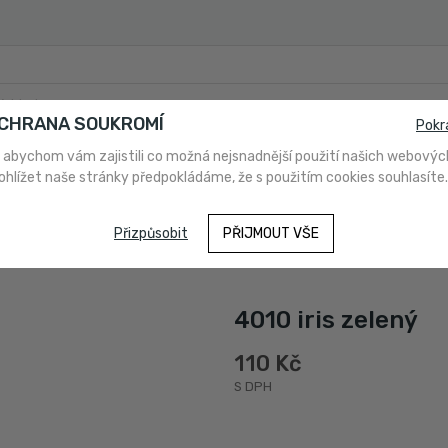
OCHRANA SOUKROMÍ
Pokr
 abychom vám zajistili co možná nejsnadnější použití našich webovýc
ohlížet naše stránky předpokládáme, že s použitím cookies souhlasíte.
PLATBA
O NÁS
NAKUPUJETE POPRVÉ?
NÁVODY A PO
Přizpůsobit
PŘIJMOUT VŠE
4010 iris zelený
110 Kč
S DPH