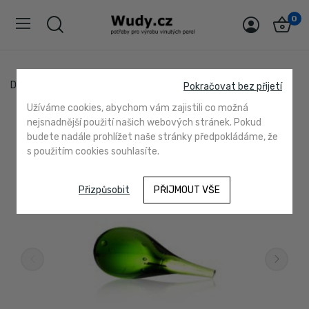
0
Domů
50242 olivín
Pokračovat bez přijetí
Užíváme cookies, abychom vám zajistili co možná
nejsnadnější použití našich webových stránek. Pokud
budete nadále prohlížet naše stránky předpokládáme, že
s použitím cookies souhlasíte.
Přizpůsobit
PŘIJMOUT VŠE