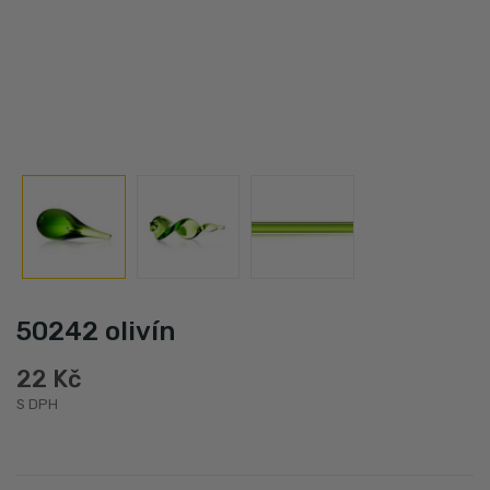
50242 olivín
22 Kč
S DPH