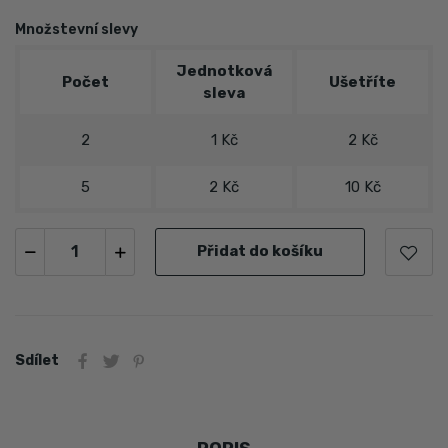
Množstevní slevy
Jednotková
Počet
Ušetříte
sleva
2
1 Kč
2 Kč
5
2 Kč
10 Kč
Přidat do košíku
Sdílet