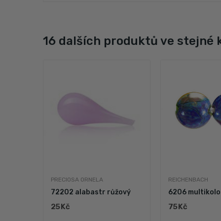
16 dalších produktů ve stejné 
PRECIOSA ORNELA
REICHENBACH
tr
72202 alabastr růžový
6206 multikolo
25 Kč
75 Kč