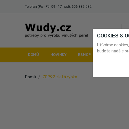
Telefon (Po - Pá: 09 - 17 hod):
606 889 532
COOKIES & 
Užíváme cookies,
budete nadále pr
DOMŮ
NOVINKY
ESHOP
DOPRAVA A 
Domů
70992 zlatá rybka