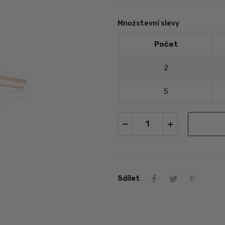
Množstevní slevy
Počet
2
5
Sdílet