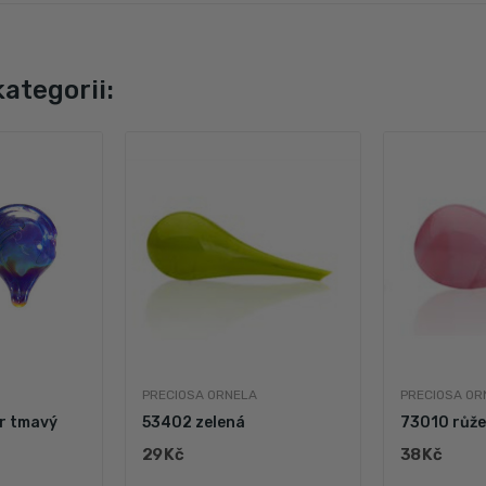
kategorii:
PRECIOSA ORNELA
PRECIOSA OR
r tmavý
53402 zelená
73010 růže
29 Kč
38 Kč