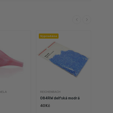
Vyprodáno
NELA
REICHENBACH
REICHE
084RW delfská modrá
099RW 
40 Kč
98 Kč