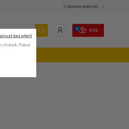
Seznam přání
0
0
0 Kč
ačovat bez přijetí
h stránek. Pokud
STUPY