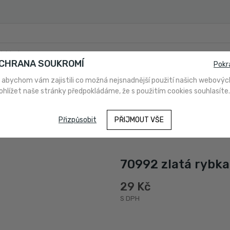
OCHRANA SOUKROMÍ
Pokr
 abychom vám zajistili co možná nejsnadnější použití našich webovýc
ohlížet naše stránky předpokládáme, že s použitím cookies souhlasíte.
PLATBA
O NÁS
NAKUPUJETE POPRVÉ?
NÁVODY A PO
Přizpůsobit
PŘIJMOUT VŠE
70992 zlatá rybka
29 Kč
S DPH