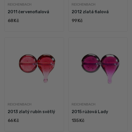
REICHENBACH
REICHENBACH
2011 červenofialová
2012 zlatá fialová
68 Kč
99 Kč
REICHENBACH
REICHENBACH
2013 zlatý rubín světlý
2015 růžová Lady
66 Kč
135 Kč