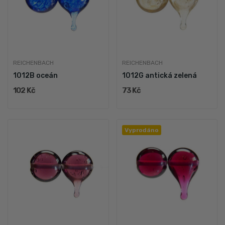
REICHENBACH
REICHENBACH
1012B oceán
1012G antická zelená
102 Kč
73 Kč
Vyprodáno