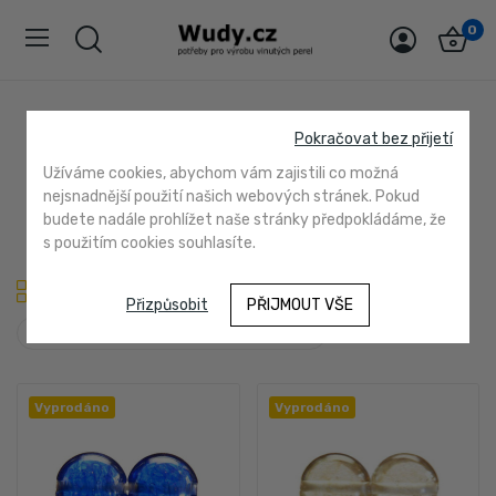
0
transparent
Pokračovat bez přijetí
Domů
LAMPOVÉ TYČINKY, skleněné tyčky
německé
Užíváme cookies, abychom vám zajistili co možná
transparent
nejsnadnější použití našich webových stránek. Pokud
budete nadále prohlížet naše stránky předpokládáme, že
s použitím cookies souhlasíte.
Přizpůsobit
PŘIJMOUT VŠE

Důležitost
Vyprodáno
Vyprodáno