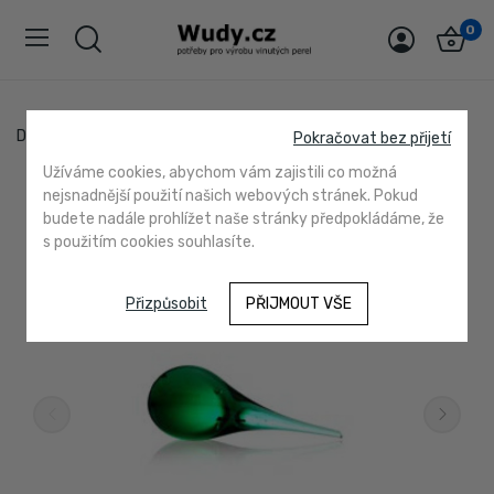
0
Domů
50722 emerald
Pokračovat bez přijetí
Užíváme cookies, abychom vám zajistili co možná
nejsnadnější použití našich webových stránek. Pokud
Vyprodáno
budete nadále prohlížet naše stránky předpokládáme, že
s použitím cookies souhlasíte.
Přizpůsobit
PŘIJMOUT VŠE