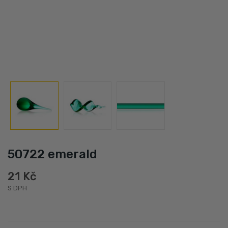
50722 emerald
21 Kč
S DPH