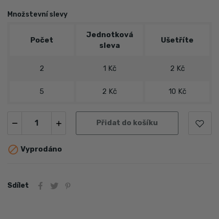
Množstevní slevy
Jednotková
Počet
Ušetříte
sleva
2
1 Kč
2 Kč
5
2 Kč
10 Kč
Přidat do košíku

Vyprodáno
Sdílet