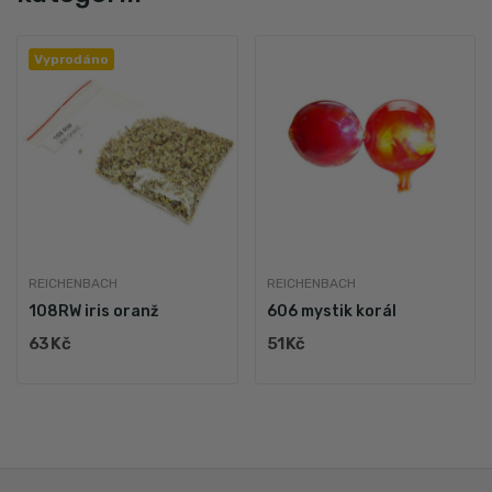
Vyprodáno
REICHENBACH
REICHENBACH
108RW iris oranž
606 mystik korál
63 Kč
51 Kč