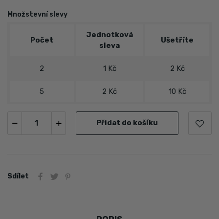
Množstevní slevy
Jednotková
Počet
Ušetříte
sleva
2
1 Kč
2 Kč
5
2 Kč
10 Kč
Přidat do košíku
Sdílet