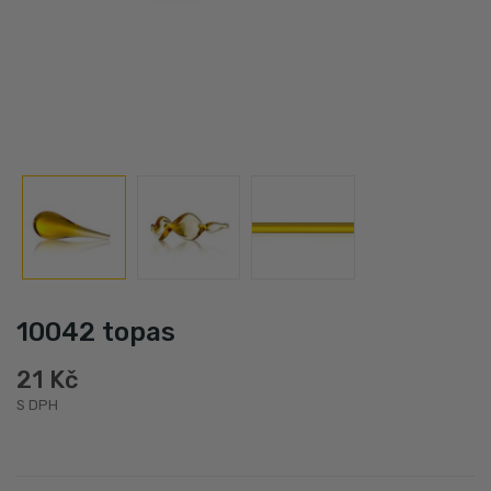
10042 topas
21 Kč
S DPH