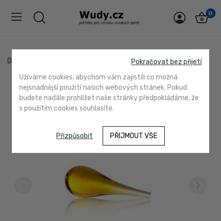
0
Domů
10042 topas
Pokračovat bez přijetí
Užíváme cookies, abychom vám zajistili co možná
nejsnadnější použití našich webových stránek. Pokud
budete nadále prohlížet naše stránky předpokládáme, že
s použitím cookies souhlasíte.
Přizpůsobit
PŘIJMOUT VŠE