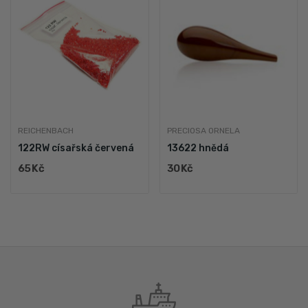
REICHENBACH
PRECIOSA ORNELA
122RW císařská červená
13622 hnědá
65 Kč
30 Kč