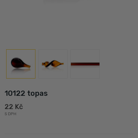
10122 topas
22 Kč
S DPH