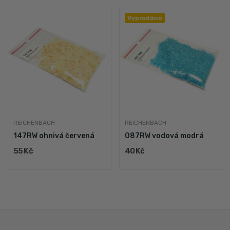
Vyprodáno
REICHENBACH
REICHENBACH
147RW ohnivá červená
087RW vodová modrá
55 Kč
40 Kč