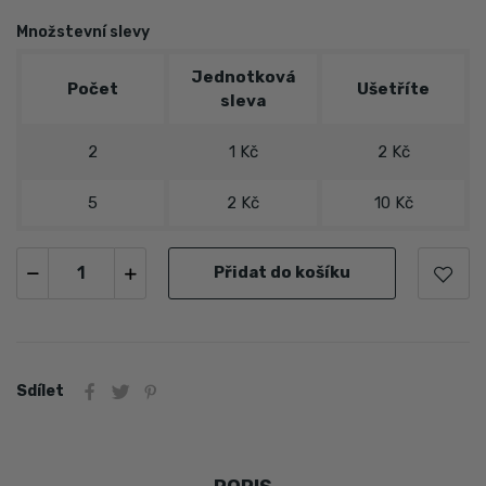
Množstevní slevy
Jednotková
Počet
Ušetříte
sleva
2
1 Kč
2 Kč
5
2 Kč
10 Kč
Přidat do košíku
Sdílet