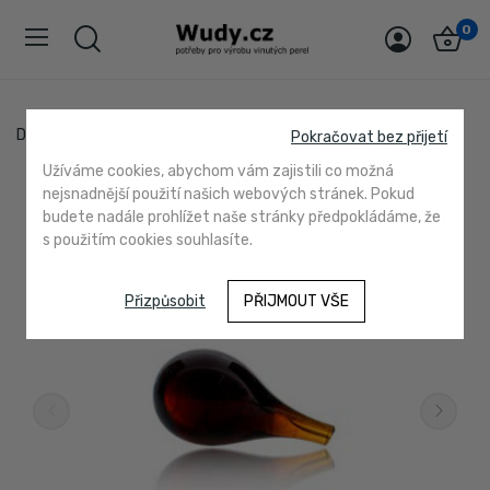
0
Domů
10122 topas
Pokračovat bez přijetí
Užíváme cookies, abychom vám zajistili co možná
nejsnadnější použití našich webových stránek. Pokud
budete nadále prohlížet naše stránky předpokládáme, že
s použitím cookies souhlasíte.
Přizpůsobit
PŘIJMOUT VŠE